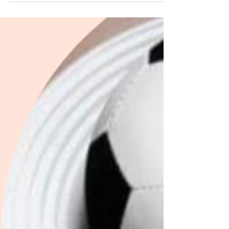
Σαρακοστής
Τα οφέλη της νηστείας της Σαρακοστής! Η
αυξημένη πρόσληψη φρούτων, λαχανικών,
οσπρίων και δημητριακών κατά τη διάρκεια της
νηστείας έχει...