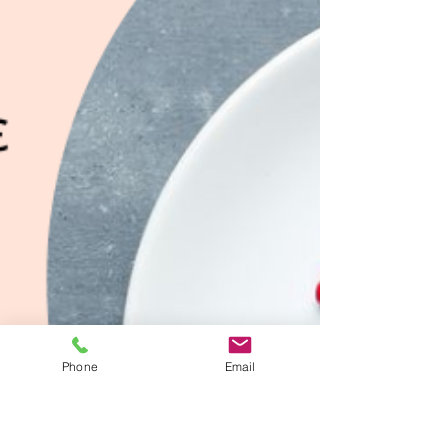
ΝΟΣΗΜΑΤΑ ΤΟΥ ΠΕΡΙΟΔΟΝΤΙΟΥ 1. ΤΥΠΟΙ
ΝΟΣΗΜΑΤΩΝ Τα νοσήματα του περιοδοντίου όπως
φαίνεται και από τον όρο( περί + δόντι) είναι
φλεγμονές...
Phone
Email