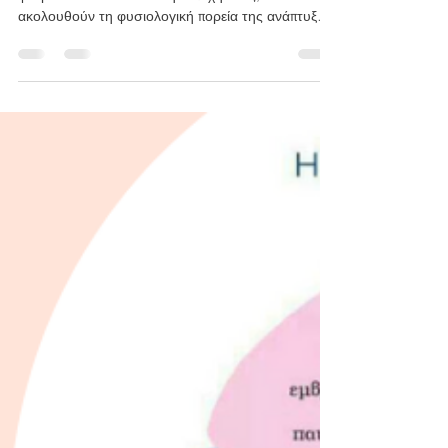
Αθηνά Γρέκα
Jan 16, 2024
1 min read
Ενίσχυση του ανοσοποιητικου .
Επηρεάζεται από την διατροφή;
Τα φρούτα🍎 🍊🥭🍍που καλλιεργούνται και
φυτρώνουν κανονικά στην εποχή τους,
ακολουθούν τη φυσιολογική πορεία της ανάπτυξής
τους και όπως...