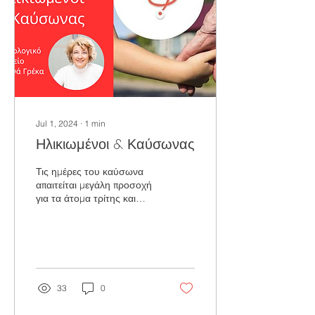
Jul 1, 2024
∙
1
min
Ηλικιωμένοι & Καύσωνας
Τις ημέρες του καύσωνα
απαιτείται μεγάλη προσοχή
για τα άτομα τρίτης και
τέταρτης ηλικίας, γιατί η
υγεία τους είναι
περισσότερο ευάλωτη....
33
0