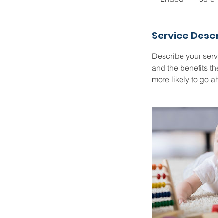
n
d
Service Descr
e
d
Describe your servi
and the benefits th
more likely to go 