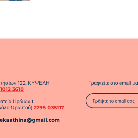
Γραφτείτε στο email μα
τησίων 122, ΚΥΨΕΛΗ
 1012 3610
ατεία Ηρώων 1
κάλα Ωρωπού)
2295 035117
rekaathina@gmail.com