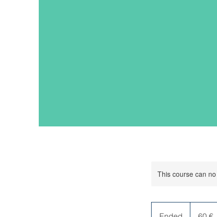
This course can no
60
ευρώ
Ended
E
60 €