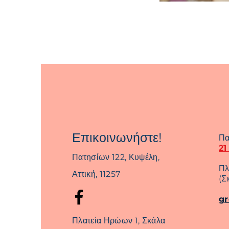
Επικοινωνήστε!
Πα
21
Πατησίων 122, Κυψέλη,
Πλ
Αττική, 11257
(Σ
g
Πλατεία Ηρώων 1, Σκάλα