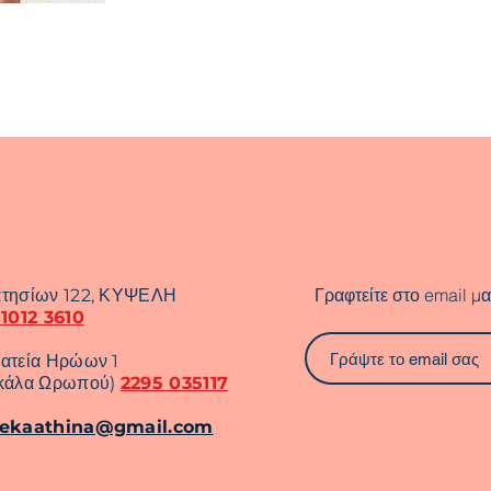
Γραφτείτε στο email μα
τησίων 122, ΚΥΨΕΛΗ
 1012 3610
ατεία Ηρώων 1
κάλα Ωρωπού)
2295 035117
rekaathina@gmail.com