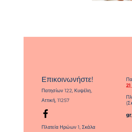
Επικοινωνήστε!
Πα
21
Πατησίων 122, Κυψέλη,
Πλ
Αττική, 11257
(Σ
g
Πλατεία Ηρώων 1, Σκάλα