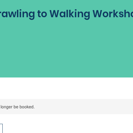
rawling to Walking Worksh
 longer be booked.