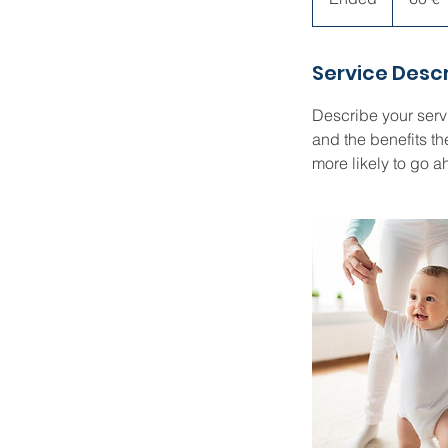
n
d
Service Descr
e
d
Describe your servi
and the benefits th
more likely to go 