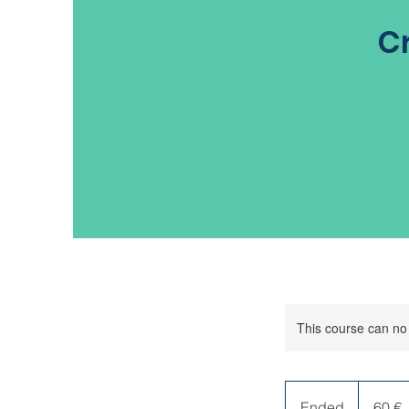
C
This course can no
60
ευρώ
Ended
E
60 €