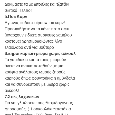
Δοκιμαστε τα με πιτουλες και τζατζίκι 
σπιτικό! Τελειο!  
5.Ποπ Κορν
Αγώνας ποδοσφαίρου=ποπ κορν! 
Προσπαθήστε να τα κάνετε στο σπιτι 
(υπαρχουν ειδικες συσκευες χαμηλου 
κοστους) χρησιμοποιώντας λίγο 
ελαιόλαδο αντί για βούτυρο  
6.Ξηροί καρποί+μπυρα χωρις αλκοολ 
Τα γαριδάκια και τα τσιπς μπορούν 
άνετα να αντικατασταθούν με μια 
χούφτα ανάλατους ωμούς ξηρούς 
καρπούς όπως φουντούκια ή αμύγδαλα 
και να συνοδευτουν με μπυρα χωρις 
αλκοολ!  
7.Στικς λαχανικών 
Για να  γλιτώσετε τους θερμιδογόνους 
πειρασμούς  ( 1 σακουλάκι πατατάκια 
αποδίδει περίπου 500  θερμίδες!!!! )  