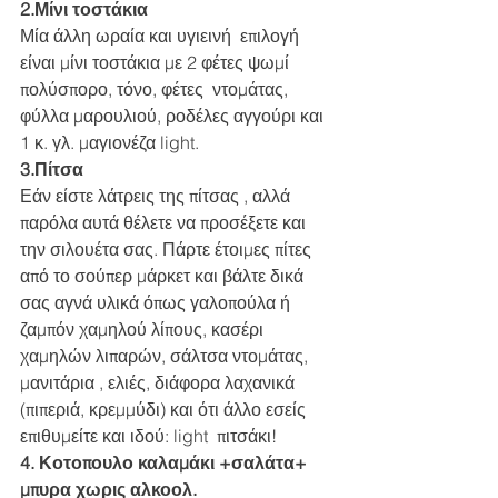
2.Μίνι τοστάκια 
Μία άλλη ωραία και υγιεινή  επιλογή 
είναι μίνι τοστάκια με 2 φέτες ψωμί 
πολύσπορο, τόνο, φέτες  ντομάτας, 
φύλλα μαρουλιού, ροδέλες αγγούρι και 
1 κ. γλ. μαγιονέζα light.  
3.Πίτσα 
Εάν είστε λάτρεις της πίτσας , αλλά 
παρόλα αυτά θέλετε να προσέξετε και 
την σιλουέτα σας. Πάρτε έτοιμες πίτες 
από το σούπερ μάρκετ και βάλτε δικά 
σας αγνά υλικά όπως γαλοπούλα ή 
ζαμπόν χαμηλού λίπους, κασέρι 
χαμηλών λιπαρών, σάλτσα ντομάτας, 
μανιτάρια , ελιές, διάφορα λαχανικά 
(πιπεριά, κρεμμύδι) και ότι άλλο εσείς 
επιθυμείτε και ιδού: light  πιτσάκι!  
4. Κοτοπουλο καλαμάκι +σαλάτα+ 
μπυρα χωρις αλκοολ. 